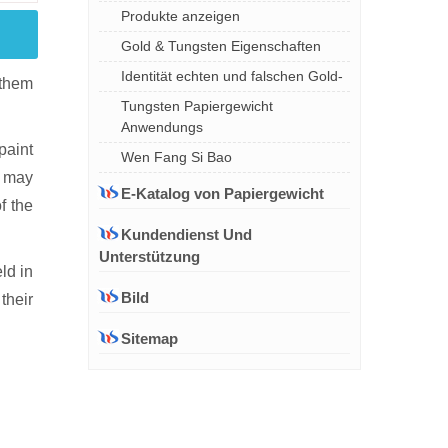
Produkte anzeigen
Gold & Tungsten Eigenschaften
Identität echten und falschen Gold-
 them
Tungsten Papiergewicht
Anwendungs
paint
Wen Fang Si Bao
e may
E-Katalog von Papiergewicht
f the
Kundendienst Und
Unterstützung
ld in
Bild
their
Sitemap